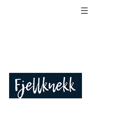
ELEMENTBYGG
HARALD LAVIK
Ønsker du å kjøpe fjellboreutstyr?
ELEMENTBYGG
HARALD LAVIK
Ring telefon (+47)
90 13 98 61