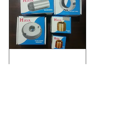
HAVA Reservedeler for
borehammere