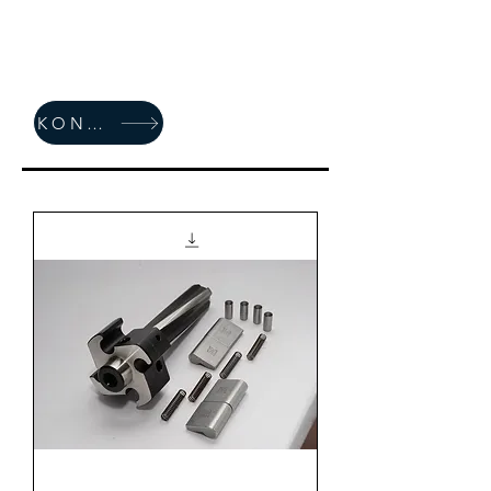
e-post:
post@fjellknekk.no
org.nr.
956217741
KONTAKT